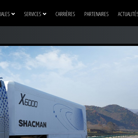
LIALES
SERVICES
CARRIÈRES
PARTENAIRES
ACTUALITÉ
SRM
–
Premium
Divisions : BTP – Industrie
Location lo
Bérenger
–
Premium
Divisions : Mines & Carrières – Route
Location de
AFIT-CCIC
–
Division Fournitures industrielles