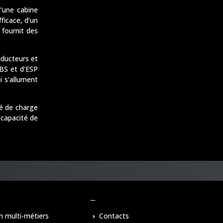
’une cabine
ficace, d’un
 fournit des
nducteurs et
ABS et d’ESP
i s’allument
é de charge
 capacité de
–
n multi-métiers
Contacts