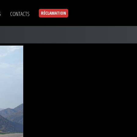
S
CONTACTS
RÉCLAMATION
 Location
–
ngue durée – Location courte durée
 Offshore
–
 biens d’équipements en zone franche