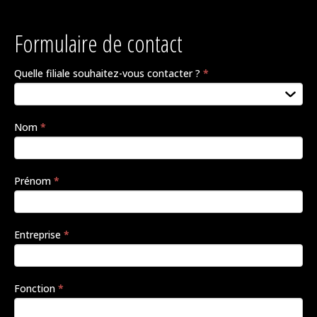
Formulaire de contact
Quelle filiale souhaitez-vous contacter ?
*
Si vous
êtes un
humain,
ne
Nom
*
remplissez
pas ce
champ.
Prénom
*
Entreprise
*
Fonction
*