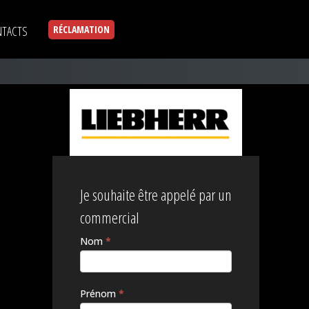
TACTS
RÉCLAMATION
Je souhaite être appelé par un
commercial
Nom
*
Si vous
êtes un
humain,
ne
Prénom
*
remplissez