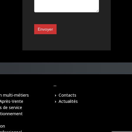
Envoyer
–
n multi-métiers
Contacts
 Après-Vente
Actualités
s de service
itionnement
ion