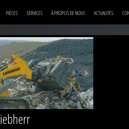
PIÈCES
SERVICES
À PROPOS DE NOUS
ACTUALITÉS
CON
Pelles sur pneus Liebherr
Pelles sur chenilles Liebherr
Pelles sur pontons Liebherr
Pelles à câbles Liebherr
Pelles électriques Liebherr
Chargeuses sur pneus Liebherr
Chargeuses sur chenilles Liebherr
Liebherr
Poseurs de canalisations Liebherr