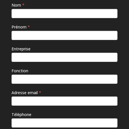
Nom
*
Si vous
êtes un
humain,
ne
Prénom
*
remplissez
pas ce
champ.
Entreprise
Fonction
Adresse email
*
Téléphone