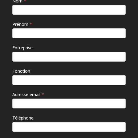
Nom
*
Si vous
êtes un
humain,
ne
Prénom
*
remplissez
pas ce
champ.
Entreprise
Fonction
Adresse email
*
Téléphone