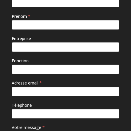
êtes un
humain,
ne
Prénom
*
remplissez
pas ce
champ.
Entreprise
Fonction
Adresse email
*
Téléphone
Votre message
*