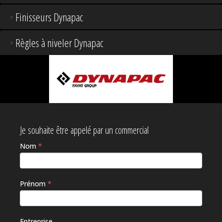
Finisseurs Dynapac
Règles à niveler Dynapac
Je souhaite être appelé par un commercial
Nom
*
Si vous
êtes un
humain,
ne
Prénom
*
remplissez
pas ce
champ.
Entreprise