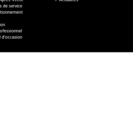
s de service
itionnement
ion
rofessionnel
l d’occasion