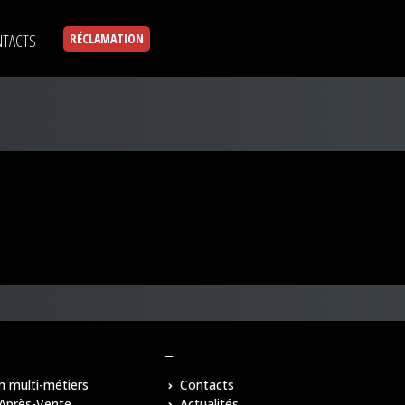
TACTS
RÉCLAMATION
–
n multi-métiers
Contacts
 Après-Vente
Actualités