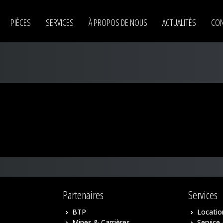
PIÈCES
SERVICES
À PROPOS DE NOUS
ACTUALITÉS
CON
Pelles sur pneus Liebherr
Pelles sur chenilles Liebherr
Pelles à câbles Liebherr
Pelles électriques Liebherr
Pelles sur pontons Liebherr
Poseurs de canalisations Liebherr
Chargeuses sur pneus Liebherr
Partenaires
Services
Chargeuses sur chenilles Liebherr
BTP
Locatio
Mines & Carrières
Service