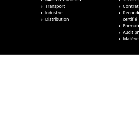
Bulldozers Liebherr
Transport
Contrat
Industrie
Recond
Distribution
certifié
Format
Audit p
Matérie