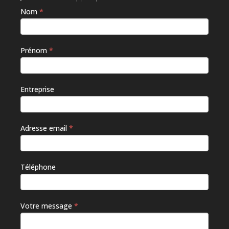
Nom
*
Si vous
êtes un
humain,
ne
Prénom
*
remplissez
pas ce
champ.
Entreprise
Adresse email
*
Téléphone
Votre message
*