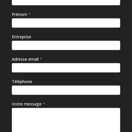
humain,
ne
Prénom
*
remplissez
pas ce
champ.
Entreprise
Adresse email
*
Téléphone
Votre message
*