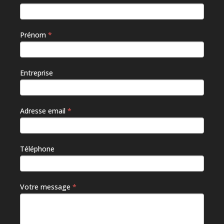
êtes un
humain,
ne
Prénom
*
remplissez
pas ce
champ.
Entreprise
Adresse email
*
Téléphone
Votre message
*