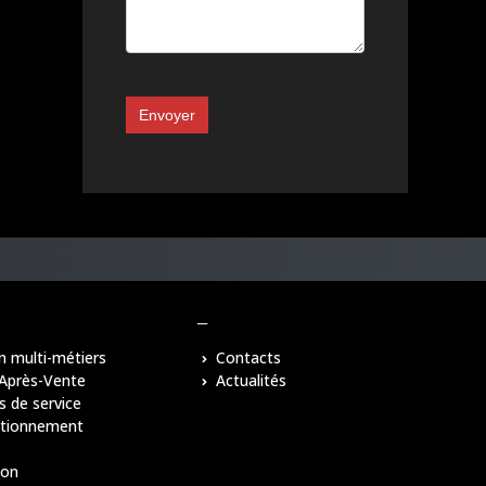
Envoyer
–
n multi-métiers
Contacts
 Après-Vente
Actualités
s de service
itionnement
ion