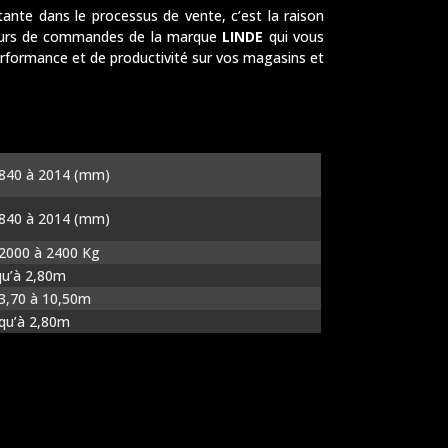
Tracteurs électriques Charlatte
nte dans le processus de vente, c’est la raison
ateurs de commandes de la marque
LINDE
qui vous
performance et de productivité sur vos magasins et
840 à 2014 (mm)
840 à 2014 (mm)
2000 à 2400 Kg
qu’à 2,80m
3,70 à 10,50m
qu’à 2,80m