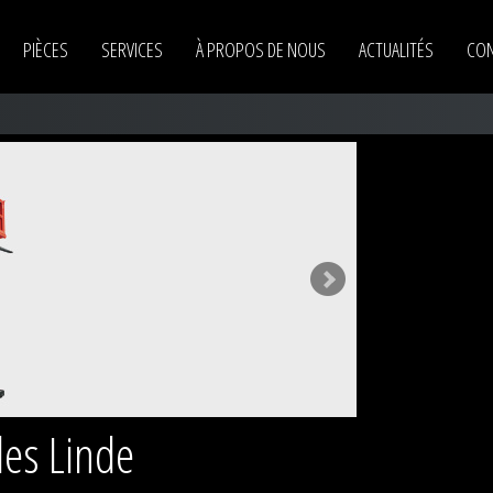
PIÈCES
SERVICES
À PROPOS DE NOUS
ACTUALITÉS
CON
Chariots élévateurs électriques Linde
Chariots élévateurs thermiques Linde
Gerbeurs Linde
Préparateurs de commandes Linde
Rétractables Linde
Transpalettes électriques Linde
Transpalettes manuels Linde
es Linde
Chariots télescopiques Merlo