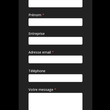
êtes un
humain,
ne
Prénom
*
remplissez
pas ce
champ.
Entreprise
Adresse email
*
Téléphone
Votre message
*