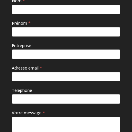
Nom
*
Si vous
êtes un
humain,
ne
Prénom
*
remplissez
pas ce
champ.
Entreprise
Adresse email
*
Téléphone
Votre message
*